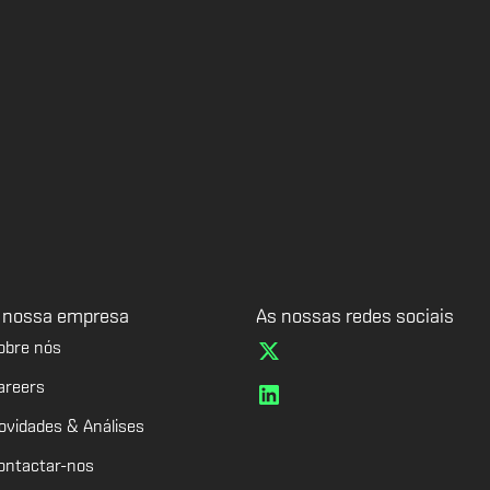
 nossa empresa
As nossas redes sociais
obre nós
areers
ovidades & Análises
ontactar-nos