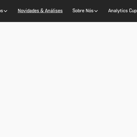
os
Novidades & Análises
Sobre Nós
Analytics Cup
idades & Anál
s