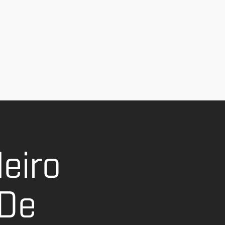
eiro
 De