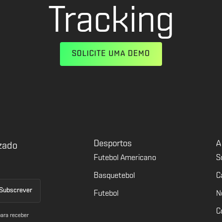
Tracking
SOLICITE UMA DEMO
Desportos
A
zado
Futebol Americano
S
Basquetebol
C
Futebol
N
C
ara receber