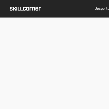
Desport
Nov
10 (more) World Cup Breakout
Fascinating young players from the 2026 FIFA World Cup.