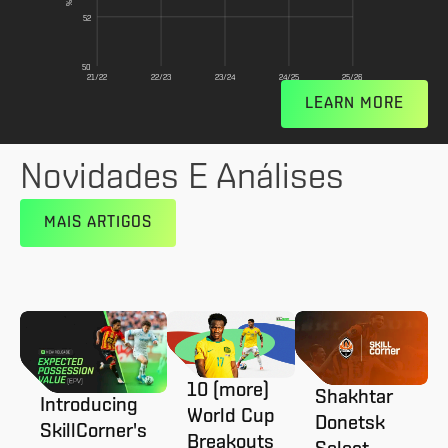
52
50
21/22
22/23
23/24
24/25
25/26
LEARN MORE
Novidades E Análises
MAIS ARTIGOS
10 (more)
Shakhtar
Introducing
World Cup
Donetsk
SkillCorner's
Breakouts