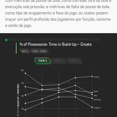
Com métricas de posse de bola, como corridas fora da bola e
execução sob pressão, e métricas de falta de posse de bola,
como tipo de engajamento e fase do jogo, os clubes podem
traçar um perfil profundo dos jogadores por função, sistema
e estilo de jogo.
VISUALIZATION : HOVER OVER EACH AXIS FOR MORE DETAIL
% of Possession Time in Build-Up + Create
BIG 5
2021 – 2026
TIER 1
TIER 2
TIER 3
60
France
58
BUILD-UP + CREATION
Spain
Italy
56
Germany
England
% OF TIP IN
54