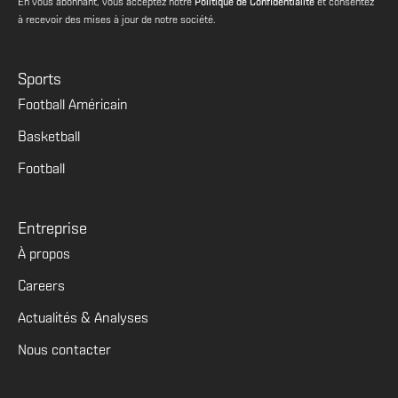
En vous abonnant, vous acceptez notre
Politique de Confidentialité
et consentez
à recevoir des mises à jour de notre société.
Sports
Football Américain
Basketball
Football
Entreprise
À propos
Careers
Actualités & Analyses
Nous contacter