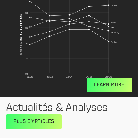
France
58
BUILD-UP + CREATION
Spain
Italy
56
Germany
England
% OF TIP IN
54
52
50
21/22
22/23
23/24
24/25
25/26
LEARN MORE
Actualités & Analyses
PLUS D'ARTICLES