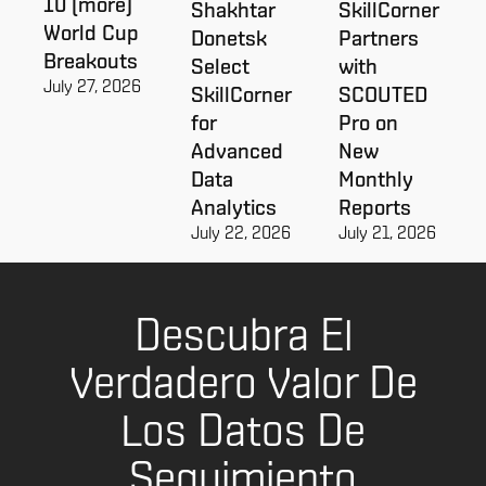
10 (more)
Shakhtar
SkillCorner
World Cup
Donetsk
Partners
Breakouts
Select
with
July 27, 2026
SkillCorner
SCOUTED
for
Pro on
Advanced
New
Data
Monthly
Analytics
Reports
July 22, 2026
July 21, 2026
Descubra El
Verdadero Valor De
Los Datos De
Seguimiento