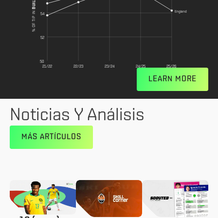
England
% OF TIP IN
54
52
50
21/22
22/23
23/24
24/25
25/26
LEARN MORE
Noticias Y Análisis
MÁS ARTÍCULOS