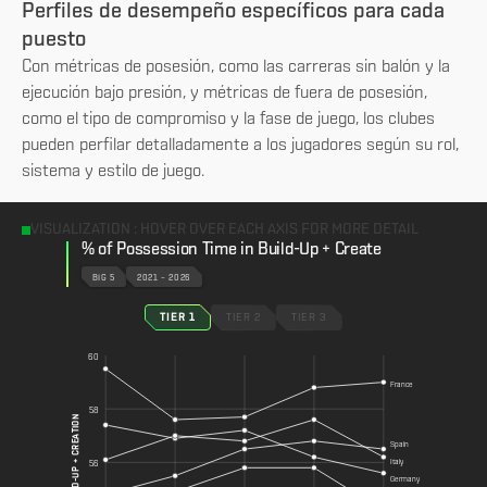
Perfiles de desempeño específicos para cada
puesto
Con métricas de posesión, como las carreras sin balón y la
ejecución bajo presión, y métricas de fuera de posesión,
como el tipo de compromiso y la fase de juego, los clubes
pueden perfilar detalladamente a los jugadores según su rol,
sistema y estilo de juego.
VISUALIZATION : HOVER OVER EACH AXIS FOR MORE DETAIL
% of Possession Time in Build-Up + Create
BIG 5
2021 – 2026
TIER 1
TIER 2
TIER 3
60
France
58
BUILD-UP + CREATION
Spain
Italy
56
Germany